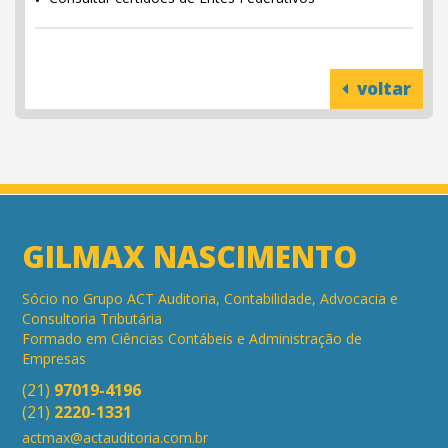
voltar
GILMAX NASCIMENTO
Sócio no Grupo ACT Auditoria, Contabilidade, Advocacia e
Consultoria Tributária
Formado em Ciências Contábeis e Administração de
Empresas
(21)
97019-4196
(21)
2220-1331
actmax@actauditoria.com.br